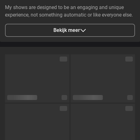
My shows are designed to be an engaging and unique
experience, not something automatic or like everyone else.
I like to create an atmosphere, build connection, and let
things develop naturally, with confidence, tension, and
Bekijk meer
presence. It’s not just about what happens, but how it
happens — every detail matters. I don’t follow a fixed script,
so every
Stad
Estados Unidos, Becerril, Cesar, Colombia
Talen
Engels,
Spaans
Oogkleur
Groen
Haarkleur
Blond
Lichaamsbouw
Skinny